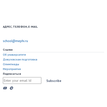
Образовательный портал для школьников и учителей.
Использование новостных материалов сайта возможно только при
наличии активной ссылки на school.mephi.ru.
АДРЕС, ТЕЛЕФОН, E-MAIL
115598, Москва, Каширское шоссе, д. 31
school@mephi.ru
Ссылки
Об университете
Довузовская подготовка
Олимпиады
Мероприятия
Подписаться
Subscribe
Copyright © 2023 Национальный исследовательский ядерный
университет "МИФИ"