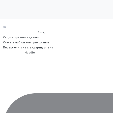
Служба поддержки сайта
Вы не вошли в систему (
Вход
)
Сводка хранения данных
Скачать мобильное приложение
Переключить на стандартную тему
На платформе
Moodle