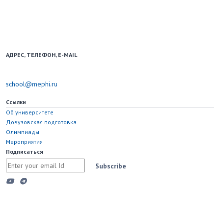
Образовательный портал для школьников и учителей.
Использование новостных материалов сайта возможно только при
наличии активной ссылки на school.mephi.ru.
АДРЕС, ТЕЛЕФОН, E-MAIL
115598, Москва, Каширское шоссе, д. 31
school@mephi.ru
Ссылки
Об университете
Довузовская подготовка
Олимпиады
Мероприятия
Подписаться
Subscribe
Copyright © 2023 Национальный исследовательский ядерный
университет "МИФИ"