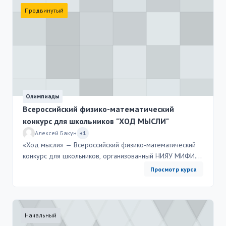
Продвинутый
Олимпиады
Всероссийский физико-математический
конкурс для школьников "ХОД МЫСЛИ"
Алексей Бакун
+1
«Ход мысли» — Всероссийский физико-математический
конкурс для школьников, организованный НИЯУ МИФИ.
Здесь важен не только результат, но и ход рассуждений:
Просмотр курса
умение мыслить, строить гипотезы и аргументировать
решения. «Метод важнее открытия, ибо правильный
метод исследования приведёт к новым, ещё более
ценным открытиям». — Л.Д. Ландау
Начальный