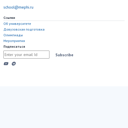
school@mephi.ru
Ссылки
Об университете
Довузовская подготовка
Олимпиады
Мероприятия
Подписаться
Subscribe
Copyright © 2023 Национальный исследовательский ядерный
университет "МИФИ"