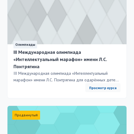
Олимпиады
III Международная олимпиада
«Интеллектуальный марафон» имени Л.С.
Понтрягина
III Международная олимпиада «Интеллектуальный
марафон» имени Л.С. Понтрягина для одарённых детей с
ограниченными возможностями здоровья Федеральное
Просмотр курса
государственное автономное образовательное
учреждение высшего образования «Национальный
исследовательский ядерный университет «МИФИ»,
Международный Интеллект-клуб «Глюон», Правительство
Продвинутый
Ульяновской области РФ проводят III-ю Международную
олимпиаду «Интеллектуальный марафон» имени Л.С.
Понтрягина для одарённых детей с ограниченными