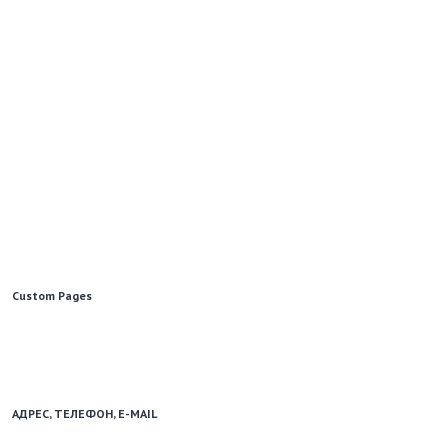
Custom Pages
Образовательный портал для школьников и учителей.
Использование новостных материалов сайта возможно только при
наличии активной ссылки на school.mephi.ru.
АДРЕС, ТЕЛЕФОН, E-MAIL
115598, Москва, Каширское шоссе, д. 31