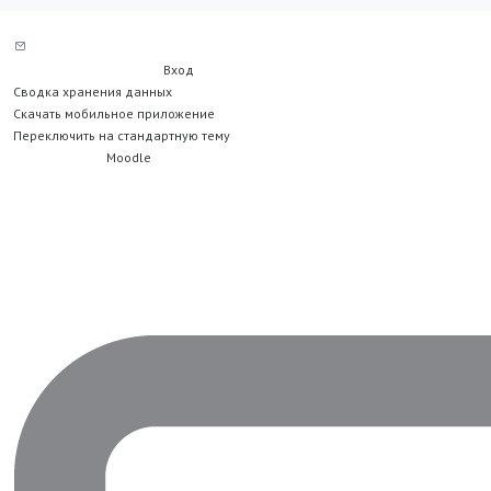
Служба поддержки сайта
Вы не вошли в систему (
Вход
)
Сводка хранения данных
Скачать мобильное приложение
Переключить на стандартную тему
На платформе
Moodle