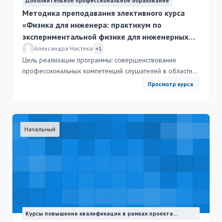
Дополнительное профессиональное образование
Методика преподавания элективного курса
«Физика для инженера: практикум по
экспериментальной физике для инженерных
классов»
Александра Настека
+1
Цель реализации программы: совершенствование
профессиональных компетенций слушателей в области
методики преподавания элективного курса «Физика для
Просмотр курса
инженера: практикум по экспериментальной физике для
инженерных классов». Программа направлена на
знакомство с методиками работы с оборудованием
проектов "Инженерный класс" и "ИТ-полигон",
Начальный
особенностям проведения лабораторных работ,
выполнения кейсовых заданий и организации проектно-
исследовательской деятельности.
Курсы повышения квалификации в рамках проекта