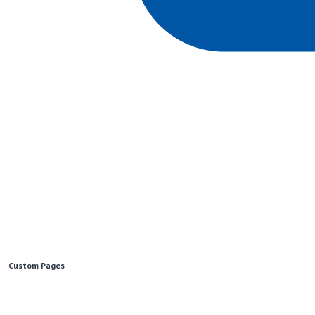
Custom Pages
Образовательный портал для школьников и учителей.
Использование новостных материалов сайта возможно только при