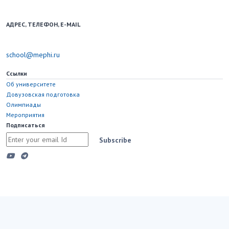
наличии активной ссылки на school.mephi.ru.
АДРЕС, ТЕЛЕФОН, E-MAIL
115598, Москва, Каширское шоссе, д. 31
school@mephi.ru
Ссылки
Об университете
Довузовская подготовка
Олимпиады
Мероприятия
Подписаться
Subscribe
Copyright © 2023 Национальный исследовательский ядерный
университет "МИФИ"