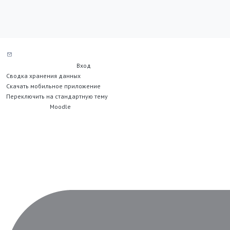
Служба поддержки сайта
Вы не вошли в систему (
Вход
)
Сводка хранения данных
Скачать мобильное приложение
Переключить на стандартную тему
На платформе
Moodle