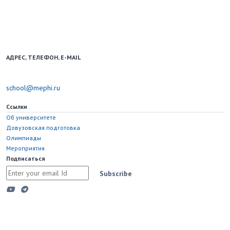
Образовательный портал для школьников и учителей.
Использование новостных материалов сайта возможно только при
наличии активной ссылки на school.mephi.ru.
АДРЕС, ТЕЛЕФОН, E-MAIL
115598, Москва, Каширское шоссе, д. 31
school@mephi.ru
Ссылки
Об университете
Довузовская подготовка
Олимпиады
Мероприятия
Подписаться
Subscribe
Copyright © 2023 Национальный исследовательский ядерный
университет "МИФИ"