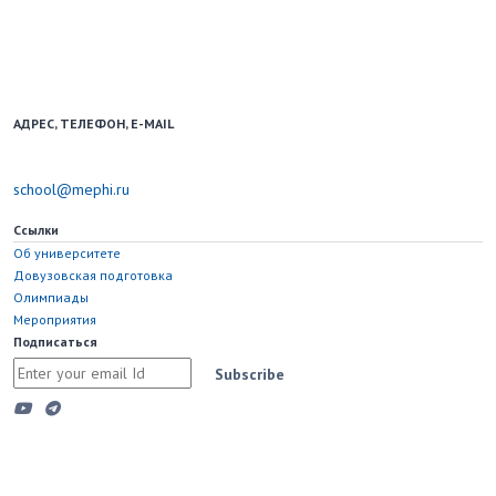
Образовательный портал для школьников и учителей.
Использование новостных материалов сайта возможно только при
наличии активной ссылки на school.mephi.ru.
АДРЕС, ТЕЛЕФОН, E-MAIL
115598, Москва, Каширское шоссе, д. 31
school@mephi.ru
Ссылки
Об университете
Довузовская подготовка
Олимпиады
Мероприятия
Подписаться
Subscribe
Copyright © 2023 Национальный исследовательский ядерный
университет "МИФИ"