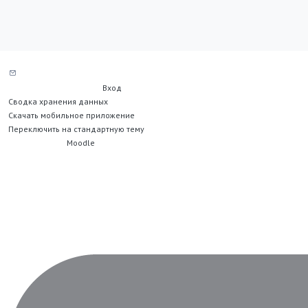
Служба поддержки сайта
Вы не вошли в систему (
Вход
)
Сводка хранения данных
Скачать мобильное приложение
Переключить на стандартную тему
На платформе
Moodle