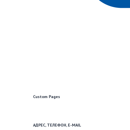
Custom Pages
Образовательный портал для школьников и учителей
Использование новостных материалов сайта возможно 
АДРЕС, ТЕЛЕФОН, E-MAIL