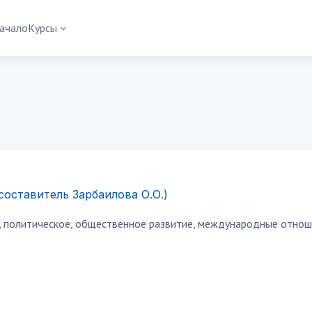
ачало
Курсы
составитель Зарбаилова О.О.)
 политическое, общественное развитие, международные отноше