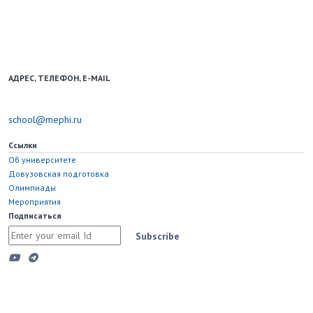
Образовательный портал для школьников и учителей.
Использование новостных материалов сайта возможно только при
наличии активной ссылки на school.mephi.ru.
АДРЕС, ТЕЛЕФОН, E-MAIL
115598, Москва, Каширское шоссе, д. 31
school@mephi.ru
Ссылки
Об университете
Довузовская подготовка
Олимпиады
Мероприятия
Подписаться
Subscribe
Copyright © 2023 Национальный исследовательский ядерный
университет "МИФИ"