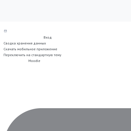
Служба поддержки сайта
Вы не вошли в систему (
Вход
)
Сводка хранения данных
Скачать мобильное приложение
Переключить на стандартную тему
На платформе
Moodle