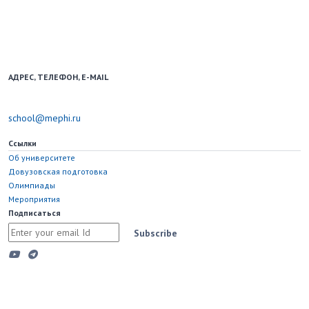
Образовательный портал для школьников и учителей.
Использование новостных материалов сайта возможно только при
наличии активной ссылки на school.mephi.ru.
АДРЕС, ТЕЛЕФОН, E-MAIL
115598, Москва, Каширское шоссе, д. 31
school@mephi.ru
Ссылки
Об университете
Довузовская подготовка
Олимпиады
Мероприятия
Подписаться
Subscribe
Copyright © 2023 Национальный исследовательский ядерный
университет "МИФИ"