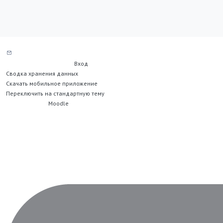
Служба поддержки сайта
Вы не вошли в систему (
Вход
)
Сводка хранения данных
Скачать мобильное приложение
Переключить на стандартную тему
На платформе
Moodle