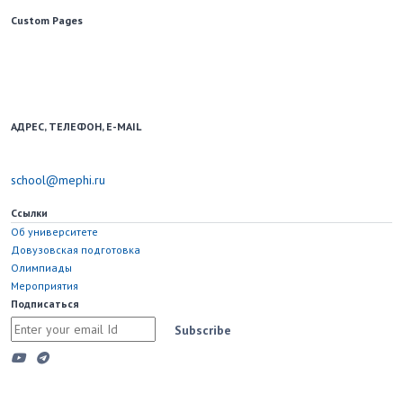
Custom Pages
Образовательный портал для школьников и учителей.
Использование новостных материалов сайта возможно только при
наличии активной ссылки на school.mephi.ru.
АДРЕС, ТЕЛЕФОН, E-MAIL
115598, Москва, Каширское шоссе, д. 31
school@mephi.ru
Ссылки
Об университете
Довузовская подготовка
Олимпиады
Мероприятия
Подписаться
Subscribe
Copyright © 2023 Национальный исследовательский ядерный
университет "МИФИ"