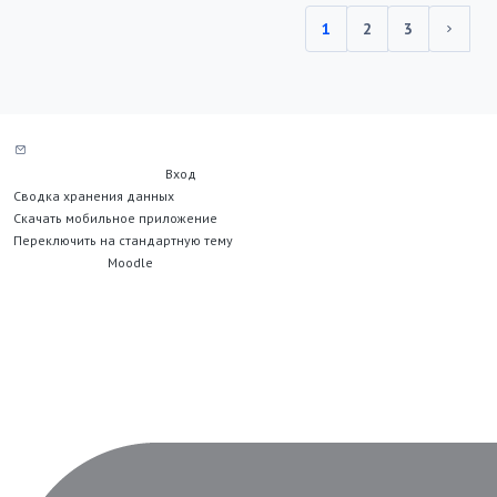
1
2
3
(текущий)
Следу
Служба поддержки сайта
Вы не вошли в систему (
Вход
)
Сводка хранения данных
Скачать мобильное приложение
Переключить на стандартную тему
На платформе
Moodle